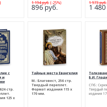
)
1 194
руб.
(-25%)
1 973
руб.
.
896
руб.
1 48
лие с
Тайные места Евангелия
Толкован
и и
Б.И. Глад
М.: Благовест, 256 стр.
ями
Твердый переплет.
СПб.: Скри
624 стр.
Формат издания 115 х
Твердый п
плет.
170 мм.
издания 17
ия 125 х