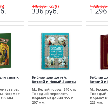
%)
448
руб.
(-25%)
1 728
руб.
б.
336
руб.
1 29
для самых
Библия для детей.
Библия д
Ветхий и Новый Заветы
Ветхий и
монастырь,
М.: Белый город, 240 стр.
М.: Эксмо,
ка. Формат
Твердый переплет.
Твердый 
 155 мм.
Формат издания 155 х
Формат и
207 мм.
225 мм.