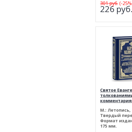
301
руб.
(-25%
226
руб
Святое Еванге
толкованиям
комментари
М.: Летопись, 
Твердый пере
Формат издан
175 мм.