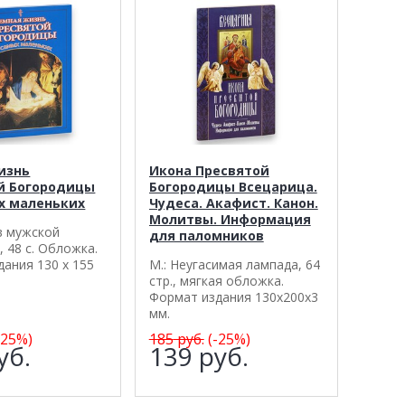
изнь
Икона Пресвятой
й Богородицы
Богородицы Всецарица.
х маленьких
Чудеса. Акафист. Канон.
Молитвы. Информация
в мужской
для паломников
 48 с. Обложка.
ания 130 х 155
М.: Неугасимая лампада, 64
стр., мягкая обложка.
Формат издания 130х200х3
мм.
-25%)
185
руб.
(-25%)
уб.
139
руб.