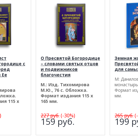
ист
О Пресвятой Богородице
Земная ж
городице с
– словами святых отцов
Пресвято
еред
и подвижников
для самы
 Ее
благочестия
М: Данило
М.: Изд. Тихомирова
монастырь,
мирова
М.Ю., 76 с. Обложка.
Формат изд
бложка.
Формат издания 115 х
мм.
ия 115 х
165 мм.
)
227
руб.
(-30%)
265
руб.
(
.
159
руб.
199
р