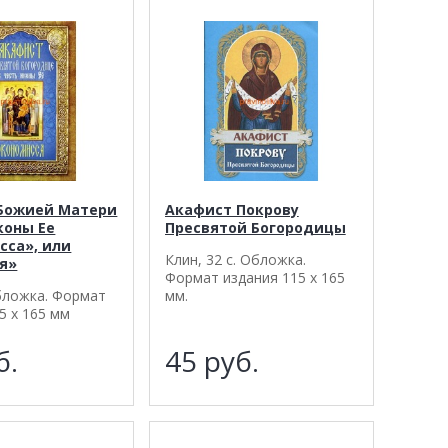
Божией Матери
Акафист Покрову
коны Ее
Пресвятой Богородицы
сса», или
Клин, 32 с. Обложка.
я»
Формат издания 115 х 165
Обложка. Формат
мм.
5 х 165 мм
б.
45
руб.