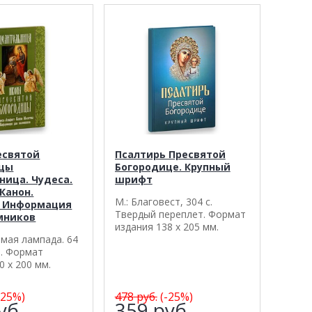
есвятой
Псалтирь Пресвятой
ицы
Богородице. Крупный
ница. Чудеса.
шрифт
Канон.
М.: Благовест, 304 с.
 Информация
Твердый переплет. Формат
мников
издания 138 х 205 мм.
имая лампада. 64
а. Формат
0 х 200 мм.
-25%)
478
руб.
(-25%)
уб.
359
руб.