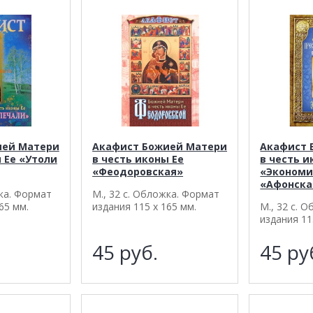
ией Матери
Акафист Божией Матери
Акафист 
 Ее «Утоли
в честь иконы Ее
в честь и
«Феодоровская»
«Экономи
«Афонска
жка. Формат
М., 32 с. Обложка. Формат
65 мм.
издания 115 х 165 мм.
М., 32 с. 
издания 11
45
руб.
45
ру