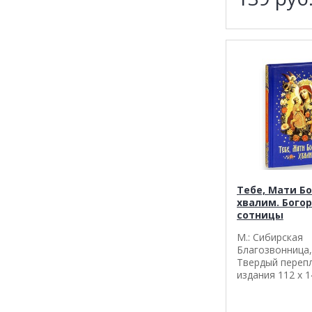
Тебе, Мати Бо
хвалим. Бого
сотницы
М.: Сибирская
Благозвонница, 
Твердый переп
издания 112 х 1