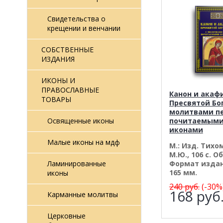
Свидетельства о
крещении и венчании
СОБСТВЕННЫЕ
ИЗДАНИЯ
ИКОНЫ И
ПРАВОСЛАВНЫЕ
Канон и акаф
ТОВАРЫ
Пресвятой Бо
молитвами п
почитаемыми
Освященные иконы
иконами
Малые иконы на мдф
М.: Изд. Тихо
М.Ю., 106 с. О
Формат издан
Ламинированные
165 мм.
иконы
240
руб.
(-30%
168
руб
Карманные молитвы
Церковные