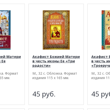
ией Матери
Акафист Божией Матери
Акафист 
 Ее
в честь иконы Ее «Три
в честь и
радости»
«Троеруч
жка. Формат
М., 32 с. Обложка. Формат
М., 32 с. 
65 мм.
издания 115 х 165 мм.
издания 11
45
руб.
45
ру