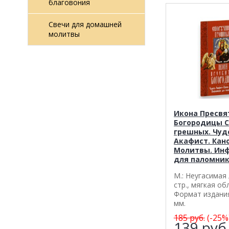
благовония
Свечи для домашней
молитвы
Икона Пресвя
Богородицы 
грешных. Чуд
Акафист. Кано
Молитвы. Ин
для паломни
М.: Неугасимая
стр., мягкая об
Формат издани
мм.
185
руб.
(-25%
139
руб