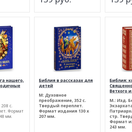
га нашего,
Библия в рассказах для
Библия: к
родичные
детей
Священно
Ветхого и
М: Духовное
преображение, 352 с.
М.: Изд. 
208 с.
Твердый переплет.
Экзархат
лет. Формат
Формат издания 130 х
Патриарха
48 мм.
207 мм.
стр. Твер
Формат и
243 мм.