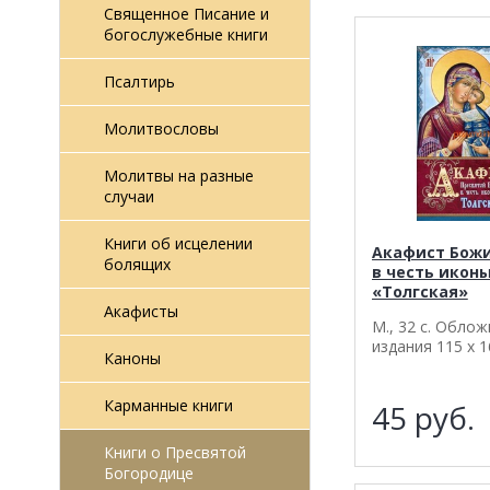
Священное Писание и
богослужебные книги
Псалтирь
Молитвословы
Молитвы на разные
случаи
Книги об исцелении
Акафист Бож
болящих
в честь иконы
«Толгская»
Акафисты
М., 32 с. Обло
издания 115 х 1
Каноны
Карманные книги
45
руб.
Книги о Пресвятой
Богородице