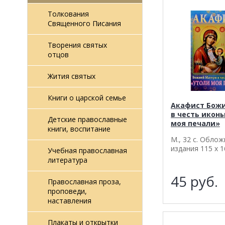
Толкования
Священного Писания
Творения святых
отцов
Жития святых
Книги о царской семье
Акафист Бож
в честь иконы
Детские православные
моя печали»
книги, воспитание
М., 32 с. Обло
издания 115 х 1
Учебная православная
литература
45
руб.
Православная проза,
проповеди,
наставления
Плакаты и открытки