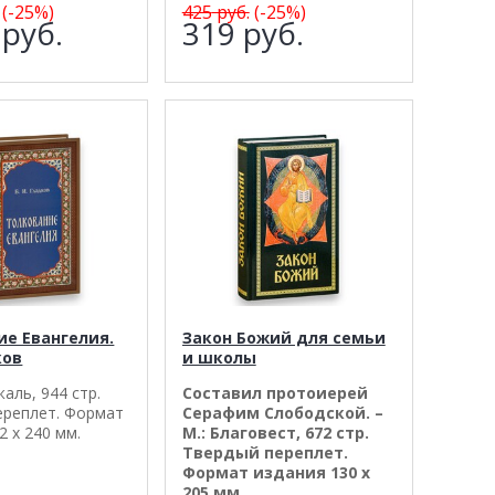
(-25%)
425
руб.
(-25%)
0
руб.
319
руб.
ие Евангелия.
Закон Божий для семьи
ков
и школы
жаль, 944 стр.
Составил протоиерей
ереплет. Формат
Серафим Слободской. –
2 х 240 мм.
М.: Благовест, 672 стр.
Твердый переплет.
Формат издания 130 х
205 мм.