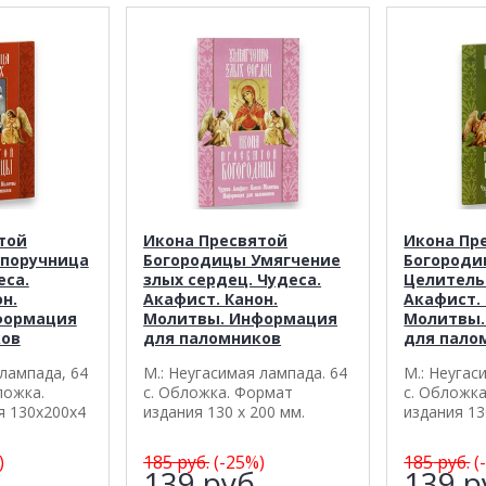
той
Икона Пресвятой
Икона Пр
Споручница
Богородицы Умягчение
Богород
еса.
злых сердец. Чудеса.
Целитель
н.
Акафист. Канон.
Акафист. 
формация
Молитвы. Информация
Молитвы.
ков
для паломников
для пало
 лампада, 64
М.: Неугасимая лампада. 64
М.: Неугас
ложка.
с. Обложка. Формат
с. Обложк
я 130х200х4
издания 130 х 200 мм.
издания 13
)
185
руб.
(-25%)
185
руб.
(
.
139
руб.
139
р