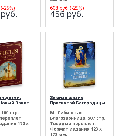
(-25%)
608
руб.
(-25%)
6
руб.
456
руб.
ля детей.
Земная жизнь
 Новый Завет
Пресвятой Богородицы
 160 стр.
М.: Сибирская
переплет.
Благозвонница, 507 стр.
здания 170 х
Твердый переплет.
Формат издания 123 х
172 мм.