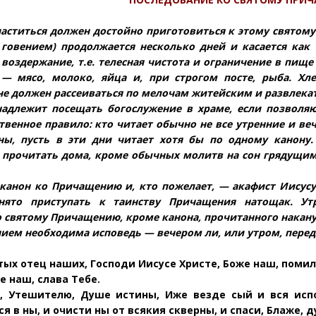
ститься должен достойно приготовиться к этому святому 
 говением) продолжается несколько дней и касается как 
воздержание, т.е. телесная чистота и ограничение в пище
— мясо, молоко, яйца и, при строгом посте, рыба. Хл
не должен рассеиваться по мелочам житейским и развлекат
надлежит посещать богослужение в храме, если позволяю
енное правило: кто читает обычно не все утренние и веч
ны, пусть в эти дни читает хотя бы по одному канону
 прочитать дома, кроме обычных молитв на сон грядущим
 канон ко Причащению и, кто пожелает, — акафист Иисусу
нято приступать к таинству Причащения натощак. У
 святому Причащению, кроме канона, прочитанного накану
ием необходима исповедь — вечером ли, или утром, перед
ых отец наших, Госпо
ди Иисусе Христе, Боже наш, поми
е наш, слава Тебе.
, Утешителю, Душе истины, Иже везде сый и вся исп
я в ны, и очисти ны от всякия скверны, и спаси, Блаже,