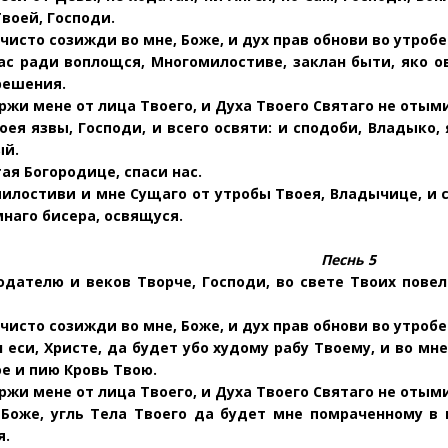
Твоей, Господи.
чисто созижди во мне, Боже, и дух прав обнови во утробе
нас ради воплощся, Многомилостиве, заклан быти, яко о
решения.
ржи мене от лица Твоего, и Духа Твоего Святаго не отыми
ея язвы, Господи, и всего освяти: и сподоби, Владыко
ый.
ая Богородице, спаси нас.
илостиви и мне Сущаго от утробы Твоея, Владычице, и с
мнаго бисера, освящуся.
Песнь 5
одателю и веков Творче,
Господи, во свете Твоих повел
чисто созижди во мне, Боже, и дух прав обнови во утробе
 еси, Христе, да будет убо худому рабу Твоему, и во мн
е и пию Кровь Твою.
ржи мене от лица Твоего, и Духа Твоего Святаго не отыми
 Боже, угль Тела Твоего да будет мне помраченному в
я.