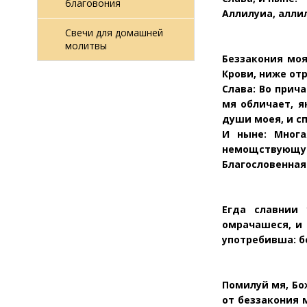
благовония
Аллилуиа, аллил
Свечи для домашней
молитвы
Беззакония моя
Крови, ниже от
Слава: Во прич
мя обличает, я
души моея, и с
И ныне: Многа
немощствующую
Благословенная
Егда славнии
омрачашеся, и 
употребивша:
б
Помилуй мя, Бо
от беззакония 