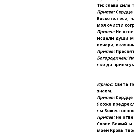
Ти: слава силе 
Припев:
Сердце 
Восхотел еси, 
моя очисти сог
Припев:
Не отве
Исцели души мо
вечери, окаянн
Припев:
Пресвят
Богородичен:
Ум
яко да прием у
Ирмос:
Света П
знаем.
Припев:
Сердце 
Якоже предрекл
ям Божественно
Припев:
Не отве
Слове Божий и
моей Кровь Тво