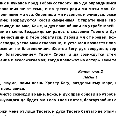
их и лукавое пред Тобою сотворих; яко да оправдишися
еззакониих зачат есмь, и во гресех роди мя мати моя. С
оея явил ми еси. Окропиши мя иссопом, и очищуся; омые
лие; возрадуются кости смиренныя. Отврати лице Тво
озижди во мне, Боже, и дух прав обнови во утробе моей.
ми от мене. Воздаждь ми радость спасения Твоего и Д
 нечестивии к Тебе обратятся. Избави мя от кровей, Бо
Господи, устне мои отверзеши, и уста моя возвестят хв
жжения не благоволиши. Жертва Богу дух сокрушен; се
ди, благоволением Твоим Сиона, и да созиждутся сте
ение и всесожегаемая; тогда возложат на oлтарь Твой т
Канон, глас 2
Песнь 1
, людие, поим песнь Христу Богу, раздельшему море, 
 прославися.
чисто созижди во мне, Боже, и дух прав обнови во утробе
чнующаго да будет ми Тело Твое Святое, благоутробне Го
ржи мене от лица Твоего, и Духа Твоего Святаго не отыми