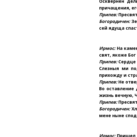
Осквернен дел
причащения, ег
Припев:
Пресвят
Богородичен:
Зе
сей ядуща спас
Ирмос:
На камен
свят, якоже Бог
Припев:
Сердце 
Слезныя ми по
прихожду и стр
Припев:
Не отве
Во оставление
жизнь вечную, 
Припев:
Пресвят
Богородичен:
Хл
мене ныне сподо
Ирмос:
Пришел е