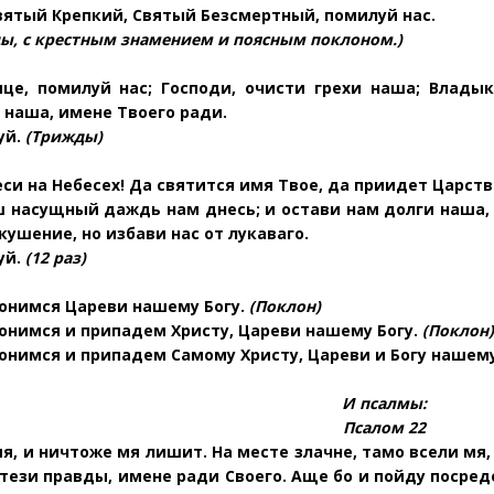
вятый Крепкий, Святый Безсмертный, помилуй нас.
ды, с крестным знамением и поясным поклоном.)
це, помилуй нас; Господи, очисти грехи наша; Владык
наша, имене Твоего ради.
уй.
(Трижды)
си на Небесех! Да свя
тится имя Твое, да приидет Царст
ш насущный даждь нам днесь; и остави нам долги наша
кушение, но избави нас от лукаваго.
уй.
(12 раз)
онимся Цареви нашему Богу.
(Поклон)
онимся и припадем Христу, Цареви нашему Богу.
(Поклон)
онимся и припадем Самому Христу, Цареви и Богу нашем
И псалмы:
Псалом 22
мя, и ничтоже мя лишит. На месте злачне, тамо всели мя
стези правды, имене ради
Своего. Аще бо и пойду посре