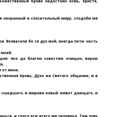
Божественныя Крове недостоин есмь, Христе,
ая неоранный и спасительный миру, сподоби мя
. Возвесели бо ся дух мой, внегда пети: несть
 моей.
щия: яко да благою совестию очищен, верою
х.
 от мене.
ственная Кровь, Духа же Святаго общение, и в
и сшедшаго, и мирови новый живот дающаго, и
лощся, и спасл еси всего мя человека. Тем зову