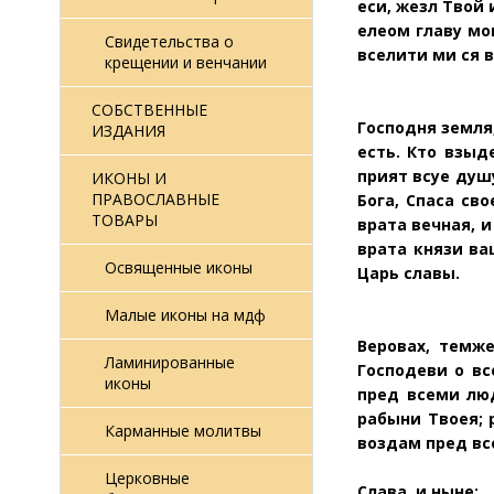
еси, жезл Твой
елеом главу мо
Свидетельства о
вселити ми ся в
крещении и венчании
СОБСТВЕННЫЕ
Господня земля,
ИЗДАНИЯ
есть. Кто взыд
прият всуе душ
ИКОНЫ И
ПРАВОСЛАВНЫЕ
Бога, Спаса св
ТОВАРЫ
врата вечная, 
врата
князи ва
Освященные иконы
Царь славы.
Малые иконы на мдф
Веровах, темже
Ламинированные
Господеви о вс
иконы
пред всеми люд
рабыни Твоея; 
Карманные молитвы
воздам пред вс
Церковные
Слава, и ныне: