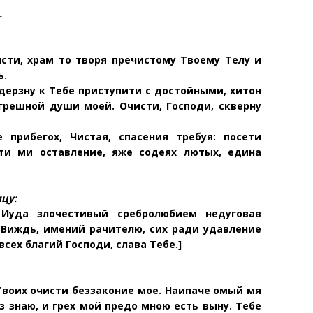
.
исти, храм
то творя пречистому Твоему Телу и
ь.
дерзну к Тебе приступити с достойными, хитон
грешной души моей. Очисти, Господи, скверну
е прибегох,
Чистая, спасения требуя: посети
и ми оставление, яже содеях лютых, едина
цу:
 Иуда злочестивый сребролюбием недуговав
 Виждь, имений рачителю, сих ради удавление
сех благий Господи, слава Тебе.]
Твоих
очисти беззаконие мое. Наипаче омый мя
аз знаю, и грех мой предо мною есть выну. Тебе