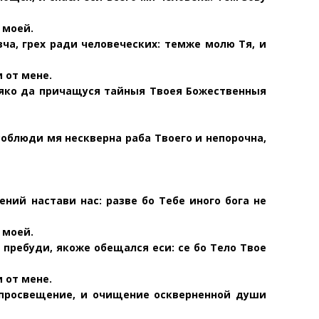
 моей.
вча, грех ради человеческих: темже молю Тя, и
 от мене.
, яко да причащуся тайныя Твоея Божественныя
облюди мя нескверна раба Твоего и непорочна,
ений настави нас: разве бо Тебе иного бога не
 моей.
е пребуди, якоже обещался еси: се бо Тело Твое
 от мене.
 просвещение, и очищение оскверненной души