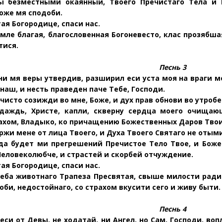
ы безместными окаянный, Твоего Пречистаго Тела и 
оже мя сподоби.
ая Богородице, спаси нас.
мле благая, благословенная Богоневесто, клас прозябш
тися.
Песнь 3
и мя веры утвердив, разширил еси уста моя на враги моя
 наш, и несть праведен паче Тебе, Господи.
чисто созижди во мне, Боже, и дух прав обнови во утробе
даждь, Христе, капли, скверну сердца моего очищаю
ахом, Владыко, ко причащению Божественных Даров Твои
ржи мене от лица Твоего, и Духа Твоего Святаго не отыми
 да будет ми прегрешений
Пречистое Тело Твое, и Боже
Человеколюбче, и страстей и скорбей отчуждение.
ая Богородице, спаси нас.
еба животнаго Tрапеза Пресвятая, свыше милости рад
би, недостойнаго, со страхом вкусити сего и живу быти.
Песнь 4
си от Девы, не ходатай, ни Ангел, но Сам, Господи, воп