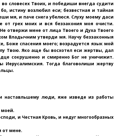
 во словесех Твоих, и победиши внегда судити
е бо, истину возлюбил еси; безвестная и тайная
ши мя, и паче снега убелюся. Слуху моему даси
е от грех моих и вся беззакония моя очисти.
 Не отвержи мене от лица Твоего и Духа Твоего
ухом Владычним утверди мя. Научу беззаконныя
же, Боже спасения моего; возрадуется язык мой
алу Твою. Яко аще бы восхотел еси жертвы, дал
рдце сокрушенно и смиренно Бог не уничижит.
ны Иерусалимския. Тогда благоволиши жертву
ельцы.
и на
ставльшему люди, яже изведе из работы
 моей.
споди, и Честная Кровь, и недуг многообразных
 от мене.