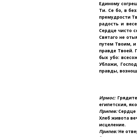
Единому согреш
Ти. Се бо, в б
премудрости Тв
радость и весе
Сердце чисто с
Святаго не оты
путем Твоим, и
правде Твоей. 
бых убо: всесо
Ублажи, Госпо
правды, вознош
Ирмос:
Грядите
египетския, яко
Припев:
Сердце 
Хлеб живота ве
исцеление.
Припев:
Не отве