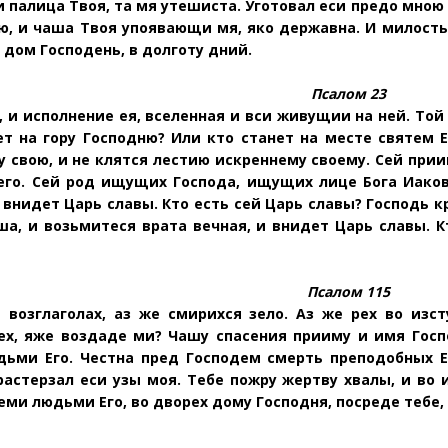
 и палица Твоя, та мя утешиста. Уготовал еси предо мно
ю, и чаша Твоя упоявающи мя, яко державна. И милость
 дом Господень, в долготу дний.
Псалом 23
 и исполнение ея, вселенная и вси живущии на ней. Той 
ет на гору Господню? Или кто станет на месте святем Е
у свою, и не клятся лестию искреннему своему. Сей прии
оего. Сей род ищущих Господа, ищущих лице Бога Иаков
и внидет Царь славы. Кто есть сей
Царь славы? Господь кр
ша, и возьмитеся врата вечная, и
внидет Царь славы. К
Псалом 115
 возглаголах, аз же смирихся зело. Аз же рех во изс
ех, яже воздаде ми? Чашу спасения прииму и имя Гос
ьми Его. Честна пред Господем смерть преподобных Ег
растерзал еси узы моя. Тебе пожру жертву хвалы, и во 
еми людьми Его, во дворех дому Гос
подня, посреде тебе,