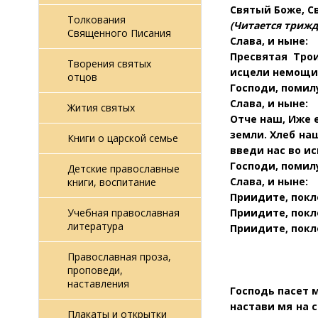
Святый Боже, С
Толкования
(Читается триж
Священного Писания
Слава, и ныне:
Пресвятая Трои
Творения святых
исцели немощи 
отцов
Господи, помил
Слава, и ныне:
Жития святых
Отче наш, Иже е
земли. Хлеб на
Книги о царской семье
введи нас во ис
Господи, помил
Детские православные
Слава, и ныне:
книги, воспитание
Приидите, покл
Приидите, покл
Учебная православная
литература
Приидите, покл
Православная проза,
проповеди,
наставления
Господь пасет 
настави мя на 
Плакаты и открытки