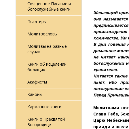
Священное Писание и
богослужебные книги
Желающий прича
оно называется
Псалтирь
предписывается 
происхождения 
Молитвословы
количестве. Ум 
В дни говения 
Молитвы на разные
домашнее молитв
случаи
не читает кано
богослужении и
Книги об исцелении
хранителю.
болящих
Читается также
Акафисты
пьют, ибо при
последование ко
Каноны
Перед Причащен
Карманные книги
Молитвами свят
Слава Тебе, Бож
Книги о Пресвятой
Царю Небесный
Богородице
прииди и вселис