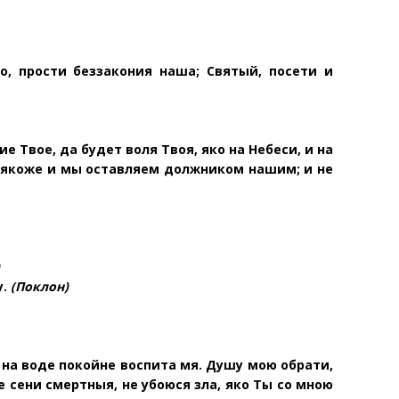
о, прости беззакония наша; Святый, посети и
вие
Твое, да будет воля Твоя, яко на Небеси, и на
, якоже и мы оставляем должником нашим; и не
у.
(Поклон)
, на воде покойне воспита мя. Душу мою обрати,
де сени
смертныя, не убоюся зла, яко Ты со мною