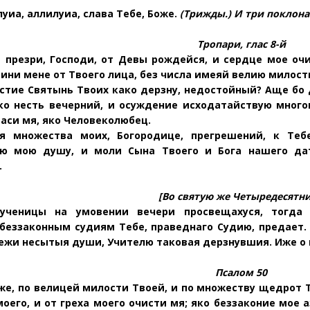
уиа, аллилуиа, слава Тебе, Боже.
(Трижды.) И три поклона
Тропари, глас 8-й
 презри, Господи, от
Девы рождейся, и сердце мое оч
рини мене от Твоего лица, без числа имеяй велию милост
астие Святынь Твоих
како дерзну, недостойный? Аще бо 
ко несть вечерний, и осуждение исходатайствую много
паси мя, яко Человеколюбец.
я множества моих, Бого
родице, прегрешений, к Теб
 мою душу, и моли Сына Твоего и Бога нашего дат
.
[Во святую же Четыредесятни
 ученицы на умовении
вечери просвещахуся, тогда
беззаконным судиям Тебе, праведнаго Судию, предает.
ежи несытыя души, Учителю таковая
дерзнувшия. Иже о в
Псалом 50
же, по велицей милости
Твоей, и по множеству щедрот 
моего, и от греха моего очисти мя; яко беззаконие мое 