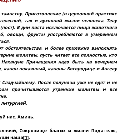
таинству. Приготовление (в церковной практике
телесной, так и духовной жизни человека. Телу
 (пост). В дни поста исключается пища животного
еб, овощи, фрукты употребляются в умеренном
ься.
т обстоятельства, и более прилежно выполнять
ерние молитвы, пусть читает все полностью, кто
. Накануне Причащения надо быть на вечернем
, канон покаянный, каноны Богородице и Ангелу
 Сладчайшему. После полуночи уже не едят и не
тром прочитываются утренние молитвы и все
не.
 литургией.
луй
нас. Аминь.
олняяй,
Сокровище благих и жизни Подателю,
 души наша
[1]
.