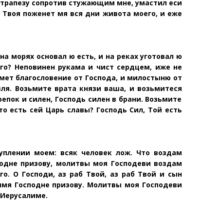
ю трапезу сопротив стужающим мне, умастил еси
 Твоя поженет мя вся дни живота моего, и еже
на морях основал ю есть, и на реках уготовал ю
го? Непо
винен рукама и чист сердцем, иже не
мет благо
словение от Господа, и милостыню от
ля. Возь
мите врата князи ваша, и возьмитеся
епок и силен, Господь силен в брани. Возьмите
то есть сей Царь славы
? Господь Сил, Той есть
туплении моем: всяк человек лож. Что воздам
подне призову, молитвы моя Господеви воздам
о. О Господи, аз раб Твой, аз раб Твой и сын
имя Господне призову.
Молитвы моя Господеви
 Иерусалиме.