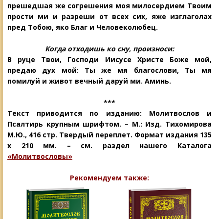
прешедшая же со
грешения моя милосердием Твоим
прости ми и разреши от всех сих, яже изглаголах
пред Тобою, яко Благ и Человеколюбец.
Когда отходишь ко сну, произноси:
В руце Твои, Господи Иисусе Христе Боже мой,
предаю дух мой: Ты же мя благослови, Ты мя
помилуй и живот вечный даруй ми. Аминь.
***
Текст приводится по изданию: Молитвослов и
Псалтирь крупным шрифтом. – М.: Изд. Тихомирова
М.Ю., 416 стр. Твердый переплет. Формат издания 135
х 210 мм. – см. раздел нашего Каталога
«Молитвословы»
Рекомендуем также: