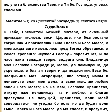
получити блаженства Твоя: на Тя бо, Господи, уповах,
спаси мя.
Молитва 9-я, ко Пресвятой Богородице,
святого Петра
Студийского
К Тебе, Пречистей Божией Матери, аз
окаянный
припадая молюся: веси, Ца
рице, яко безпрестани
согрешаю и прогневляю Сына Твоего и Бога моего, и
многажды аще каюся, лож пред Богом обретаюся, и
каюся трепеща: неужели Господь поразит мя, и по
часе паки таяжде творю; ведущи сия, Владычице
моя Госпоже Богородице, молю, да помилуеши, да
укрепиши, и благая творити да подаси ми. Веси бо,
Владычице моя Богородице, яко отнюд имам в
ненависти злая моя дела, и всею мыслию люблю
закон Бога моего; но не вем, Госпоже Пречистая,
откуду яже ненавижду, та и люблю, а благая
преступаю. Не попущай, Пречистая, воли моей
совершатися, не угодна бо есть, но да будет воля
Сына Твоего и Бога моего: да мя спасет, и вразумит,