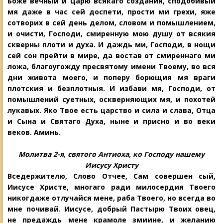
Боже вечный и Царю всякаго создания, сподобивый
мя даже в час сей доспети, прости ми грехи, яже
сотворих в сей день делом, словом и помышлением,
и очисти, Господи, смиренную мою душу от всякия
скверны плоти и духа. И даждь ми, Господи, в нощи
сей сон прейти в мире, да востав от смиреннаго ми
ложа, благоугожду пресвятому имени Твоему, во вся
дни живота моего, и поперу борющия мя враги
плотския и безплотныя. И избави мя, Господи, от
помышлений суетных, оскверняющих мя, и похотей
лукавых. Яко Твое есть царство и сила и слава, Отца
и Сына и Святаго Духа, ныне и присно и во веки
веков. Аминь.
Молитва 2-я, святого Антиоха, ко Господу нашему
Иисусу Христу
Вседержителю, Слово Отчее, Сам совершен сый,
Иисусе Христе, многаго ради милосердия Твоего
никогдаже отлучайся мене, раба Твоего, но всегда во
мне почи
вай. Иисусе, добрый Пастырю Твоих
овец,
не предаждь мене крамоле змиине, и желанию