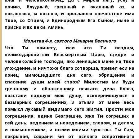
почию, блудный, грешный и окаянный аз, и
поклонюся, и воспою, и прославлю пречестное имя
Твое, со Отцем, и Единородным Его Сыном, ныне и
присно и во веки. Аминь.
Молитва 4-я, святого Макария Великого
Что Ти принесу, или что Ти воздам,
великодаровитый Безсмертный Царю, щедре и
человеколюбче Господи, яко ленящася мене на Твое
угождение, и ничтоже благо сотворша, привел еси на
конец мимошедшаго дне сего, обращение и
спасение души моей строя? Милостив ми буди
грешному и обнаженному всякаго дела блага,
возстави падшую мою душу, осквернившуюся в
безмерных согрешениих, и отыми от мене весь
помысл лукавый видимаго сего жития. Прости моя
согрешения, едине Безгрешне, яже Ти согреших в
сей день, ведением и неведением, словом, и делом,
и помышлением, и всеми моими чувствы. Ты Сам,
покрывая, сохрани мя от всякаго сопротивнаго