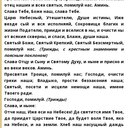
отец наших и всех святых, помилуй нас. Аминь.
Слава Тебе, Боже наш, слава Тебе.
Царю Небесный, Утешителю, Душе
истины, Иже
везде сый и вся исполняяй, Сокровище благих и
жизни Подателю, прииди и вселися в ны, и очисти ны
от всякия скверны, и спаси, Блаже, души наша.
Святый Боже, Святый Крепкий, Святый Безсмертный,
помилуй нас.
(Трижды, с крестным знамением и
поясным поклоном)
Слава Отцу и Сыну и Святому Духу, и ныне и присно и
во веки веков. Аминь.
Пресвятая Троице, помилуй нас; Господи, очисти
грехи наша; Владыко, прости беззакония наша;
Святый, посети и исцели немощи наша, имене
Твоего ради.
Господи, помилуй.
(Трижды)
Слава, и ныне:
Отче наш, Иже еси на Небесех! Да свя
тится имя Твое,
да приидет Царствие
Твое, да будет воля Твоя, яко
на Небеси, и на земли. Хлеб наш насущный даждь