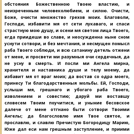
обстояния Божественною Твоею властию, и
неизреченным человеколюбием, и си
лою. Очисти,
Боже, очисти множество
грехов моих. Благоволи,
Господи, избавити мя от сети лукаваго, и спаси
страстную мою душу, и осени мя светом лица Твоего,
егда приидеши во славе, и неосужденна ныне сном
уснути сотвори, и без мечтания, и несмущен помысл
раба Твоего соблюди, и всю сатанину детель отжени
от мене, и просвети ми разумныя очи сердечныя, да
не усну в смерть. И посли ми Ангела мирна,
хранителя и наставника души и телу моему, да
избавит мя от враг моих; да востав со одра моего,
принесу Ти благодарственныя мольбы. Ей, Господи,
услыши мя, грешнаго и убогаго раба Твоего,
изволением и совестию; даруй ми воставшу
словесем Твоим поучитися, и уныние бесовское
далече от мене отгнано быти сотвори Твоими
Ангелы; да благословлю имя Твое святое, и
прославлю, и славлю Пречистую Богородицу Марию,
Юже дал еси нам грешным заступление, и приими