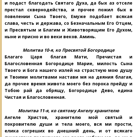
и подаст благодать Святаго Духа, да бых аз отселе
престал сквернодейства, и прочее пожил бых в
повелении Сына Твоего, Емуже подобает всякая
слава, честь и держава, со Безначальным Его Отцем,
и Пресвятым и Благим и Животворящим Его Духом,
ныне и присно и во веки веков. Aминь.
Молитва 10-я, ко Пресвятой Богородице
Благаго Царя благая Мати, Пречистая и
Благословенная Богородице Марие, ми
лость Сына
Твоего и Бога нашего излей на страстную мою душу
и Твоими молитвами настави мя на деяния благая,
да прочее время живота моего без порока
прейду и
Тобою рай да обрящу, Богородице Дево, едина
Чистая и Благосло
венная.
Молитва 11-я, ко святому Ангелу хранителю
Ангеле Христов, хранителю мой святый и
покровителю души и тела моего, вся ми прости,
елика согреших во днешний день, и от всякаго