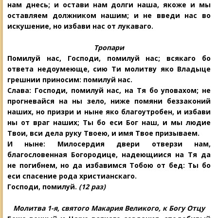
нам днесь; и остави нам долги наша, якоже и мы
оставляем должником нашим; и не введи нас во
искушение, но избави нас от лукаваго.
Тропари
Помилуй нас, Господи, помилуй нас;
всякаго бо
ответа недоумеюще, сию Ти молитву яко Владыце
грешнии приносим: помилуй нас.
Слава: Господи, помилуй нас, на Тя бо уповахом; не
прогневайся на ны зело, ниже помяни беззаконий
наших, но призри и ныне яко благоутробен, и избави
ны от враг наших; Ты бо еси Бог наш, и мы людие
Твои, вси дела руку Твоею, и имя Твое призываем.
И ныне: Милосердия двери отверзи нам,
благословенная Богородице, надеющиися на Тя да
не погибнем, но да избавимся Тобою от бед: Ты бо
еси спасение рода христианскаго.
Господи, помилуй.
(12 раз)
Молитва 1-я, святого Макария Великого, к Богу Отцу