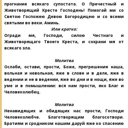
прогнание всякаго супостата. О Пречестный и
Животворящий Кресте Господень! Помогай ми со
Святою Госпожею Девою Богородицею и со всеми
святыми во веки. Аминь.
Или кратко:
Огради мя, Господи, силою Честнаго и
Животворящаго Твоего Креста, и сохрани мя от
всякаго зла.
Молитва
Ослаби, остави, прости, Боже, прегре
шения наша,
вольная и невольная, яже в
слове и в деле, яже в
ведении и не в
ведении, яже во дни и в нощи, яже во
уме и в помышлении: вся нам прости, яко Благ и
Человеколюбец.
Молитва
Ненавидящих и обидящих нас прости, Господи
Человеколюбче. Благотворящим благосотвори.
Братиям и сродником нашим даруй яже ко спасению