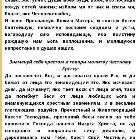
хожду сетей многих; избави мя от них и спаси мя,
Блаже, яко Человеколюбец.
И ныне: Преславную Божию Матерь, и святых Ангел
Святейшую, немолчно воспоим сердцем и усты,
Богородицу сию исповедающе, яко воистину
рождшую нам Бога воплощенна, и молящуюся
непрестанно о душах наших.
Знаменуй себя крестом и говори
молитву Честному
Кресту:
Да воскреснет Бог, и расточатся врази Его, и да
бежат от лица Его ненавидящии Его. Яко исчезает
дым, да исчезнут; яко тает воск от лица огня, тако
да погибнут беси от лица любящих Бога и
знаменующихся крестным знамением, и в веселии
глаголющих: радуйся, Пречестный и Животворящий
Кресте Господень, прогоняяй бесы силою на тебе
пропятаго Господа нашего Иисуса Христа, во ад
сшедшаго и поправшаго силу диаволю, и
даровавшаго нам тебе, Крест Свой Честный, на