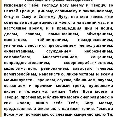
Исповедаю Тебе, Господу Богу моему и Творцу, во
Святей Троице Единому, славимому и покланяемому,
Отцу и Сыну и Святому Духу, вся моя грехи, яже
содеях во вся дни живота моего, и на всякий час, и в
настоящее время, и в прешедшия дни
и нощи,
делом, словом, помышлением, объядением,
пиянством, тайноядением,
празднословием,
унынием, леностию, прекословием, непослушанием,
оклеветанием, осуждением, небрежением,
самолюбием, многостяжанием, хищением,
неправ
доглаголанием, скверноприбытчеством,
мшелоимством, ревнованием, завистию, гневом,
памятозлобием, ненавистию, лихоимством и всеми
моими чувствы: зрением, слухом, обонянием, вкусом,
осязанием и прочими моими грехи, душевными
вкупе и телесными, имиже Тебе, Бога моего и
Творца, прогневах, и ближняго моего онеправдовах; о
сих жалея, винна себе Тебе, Богу моему,
представляю, и имею волю каятися; точию, Гос
поди
Боже мой, помози ми, со слезами смиренно молю Тя: