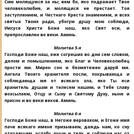
Сию молящуюся за ны; вем бо, яко подражает Твое
человеколюбие, и молящися не престает. Тоя
заступлением, и Честнаго Креста знамением, и всех
святых Твоих ради, убогую душу мою соблюди,
Иисусе Христе Боже наш, яко Свят еси, и
препрославлен во веки. Аминь.
Молитва 5-я
Господи Боже наш, еже согреших во дни сем словом,
делом и помышлением, яко Благ и Человеколюбец
прости ми. Мирен сон и безмятежен даруй ми.
Ангела Твоего хранителя посли, покрывающа и
соблюдающа мя от всякаго зла, яко Ты еси
хранитель душам и телесем нашим, и Тебе славу
возсылаем, Отцу и Сыну и Святому Духу, ныне и
присно и во веки веков. Аминь.
Молитва 6-я
Господи Боже наш, в Негоже веровахом, и Егоже имя
паче всякаго имене призываем, даждь нам, ко сну
отходящим, ослабу души и телу, и соблюди нас от