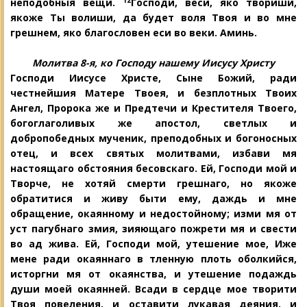
12
неподобныя вещи.
Господи, веси, яко твориши,
якоже Ты волиши, да будет воля Твоя и во мне
грешнем, яко благословен еси во веки. Аминь.
Молитва 8-я, ко Господу нашему Иисусу Христу
Господи Иисусе Христе, Сыне Божий, ради
честнейшия Матере Твоея, и безплотных Твоих
Ангел, Пророка же и
Предтечи и Крестителя Твоего,
богоглаголивых же апостол, светлых и
добропобедных мученик, преподобных и богоносных
отец, и всех святых молитвами, из
бави мя
настоящаго обстояния бесов
скаго. Ей, Господи мой и
Творче, не хотяй смерти грешнаго, но якоже
обратитися и живу быти ему, даждь и мне
обращение, окаянному и недостойному; изми мя от
уст пагубнаго змия, зияющаго пожрети мя и свести
во ад жива. Ей, Господи мой, утешение мое, Иже
мене ради окаяннаго в тленную плоть оболкийся,
исторгни мя от окаянства, и утешение подаждь
души моей окаянней. Всади в сердце мое творити
Твоя повеления, и оставити лукавая деяния, и