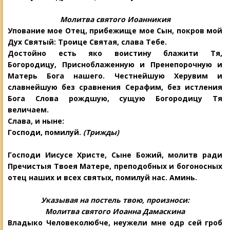
Молитва святого Иоанникия
Упование мое Отец, прибежище мое Сын, покров мой
Дух Святый: Троице
Святая, слава Тебе.
Достойно есть яко воистину блажити Тя,
Богородицу, Присноблаженную и Пренепорочную и
Матерь Бога нашего. Честнейшую Херувим и
славнейшую без сравнения Серафим, без истления
Бога Слова рождшую, сущую Богородицу Тя
величаем.
Слава, и ныне:
Господи, помилуй.
(Трижды)
Господи Иисусе Христе, Сыне Божий, молитв ради
Пречистыя Твоея Матере, преподобных и богоносных
отец наших и всех святых, помилуй нас. Аминь.
Указывая на постель твою, произноси:
Молитва святого Иоанна Дамаскина
Владыко Человеколюбче, неужели мне
одр сей гроб