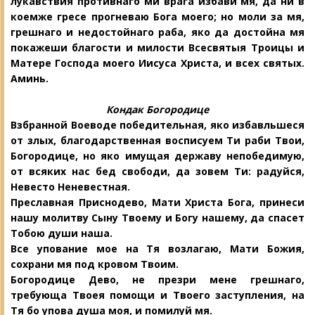
лукавствия противнаго ми врага избави мя, да ни в
коемже гресе прогневаю Бога моего; но моли за мя,
грешнаго и недостойнаго раба, яко да достойна мя
покажеши благости и милости
Всесвятыя Троицы и
Матере Господа моего Иисуса Христа, и всех святых.
Аминь.
Кондак Богородице
Взбранной Воеводе победительная, яко избавльшеся
от злых, благодарственная восписуем Ти раби Твои,
Богородице, но
яко имущая державу непобедимую,
от всяких нас бед свободи, да зовем Ти:
радуйся,
Невесто Неневестная.
Преславная Приснодево, Мати Христа Бога, принеси
нашу молитву Сыну Твоему и Богу нашему, да спасет
Тобою души наша.
Все упование мое на Тя возлагаю, Мати Божия,
сохрани мя под кровом Твоим.
Богородице Дево, не презри мене грешнаго,
требующа Твоея помощи и Твоего заступления, на
Тя бо упова душа моя, и помилуй мя.