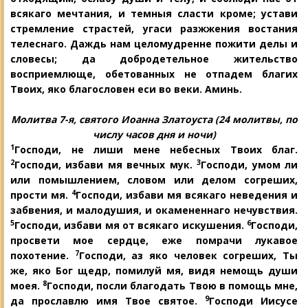
всякаго мечтания, и темныя сласти кроме; устави
стремление страстей, угаси разжжения востания
телеснаго. Даждь нам целомудренне пожити делы и
словесы; да добродетельное жительство
восприемлюще, обетованных не отпадем благих
Твоих, яко благословен еси во веки. Аминь.
Молитва 7-я, святого Иоанна Златоуста
(24 молитвы, по
числу часов дня и ночи)
1
Господи, не лиши мене небесных Твоих благ.
2
3
Господи, избави мя вечных мук.
Господи, умом ли
или помышлением, словом или делом согреших,
4
прости мя.
Господи, избави мя всякаго неведения и
забвения, и малодушия, и окамененнаго нечувствия.
5
6
Господи, избави мя от всякаго искушения.
Господи,
просвети мое сердце, еже помрачи лукавое
7
похотение.
Господи, аз яко человек согреших, Ты
же, яко Бог щедр, помилуй мя, видя немощь
души
8
моея.
Господи, посли благодать
Твою в помощь мне,
9
да прославлю имя Твое святое.
Господи Иисусе