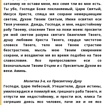
сатанину не остави мене, яко семя тли во мне есть.
Ты убо, Господи Боже покланяемый, Царю Святый,
Иисусе Христе, спяща мя сохрани немерцающим
светом, Духом Твоим Святым, Имже освятил еси
Твоя ученики. Даждь, Господи, и мне, недостойному
рабу Твоему, спасение Твое на ложи моем: просвети
ум мой светом разума святаго Евангелия Твоего,
душу любовию Креста Твоего, сердце чистотою
словесе Твоего, тело мое
Твоею страстию
безстрастною, мысль
мою Твоим смирением
сохрани, и воздвигни мя во время подобно на Твое
славословие. Яко препрославлен еси со
Безначальным Твоим Отцем и с Пресвятым Духом во
веки. Аминь.
Молитва 3-я, ко Пресвятому Духу
Господи, Царю Небесный, Утешителю, Душе истины,
умилосердися и помилуй мя, грешнаго раба Твоего, и
отпусти ми недостойному, и прости вся, елика Ти
согреших днесь яко человек, паче же и не яко