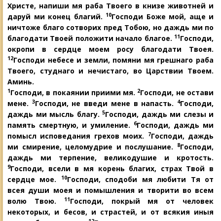
Христе, напиши мя раба Твоего в книзе животней и
10
даруй ми конец благий.
Господи Боже
мой, аще и
ничтоже благо сотворих пред Тобою, но даждь ми по
11
благодати Твоей положити начало благое.
Господи,
окропи в сердце моем росу благодати Твоея.
12
Господи небесе и земли, помяни мя
грешнаго раба
Твоего, студнаго и нечистаго, во Царствии Твоем.
Аминь.
1
2
Господи, в покаянии приими мя.
Господи, не остави
3
4
мене.
Господи, не введи мене в напасть.
Господи,
5
даждь ми мысль благу.
Господи, даждь ми слезы и
6
память смертную, и умиление.
Господи, даждь
ми
7
помысл исповедания грехов моих.
Господи, даждь
8
ми смирение, целомудрие и послушание.
Господи,
даждь ми терпение, великодушие и кротость.
9
Господи, всели в мя корень благих, страх Твой в
10
сердце мое.
Господи, сподоби мя любити Тя от
всея души моея и помышления и творити во всем
11
волю Твою.
Господи, покрый мя от человек
некоторых, и бесов, и страстей, и от всякия иныя