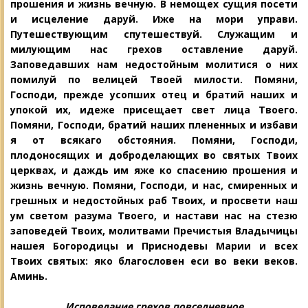
прошения и жизнь вечную. В немощех сущия посети
и исцеление даруй. Иже на мори управи.
Путешествующим спутешествуй. Служащим и
милующим нас грехов оставление даруй.
Заповедавших нам недостойным молитися о них
помилуй по велицей Тво
ей милости. Помяни,
Господи, прежде
усопших отец и братий наших и
упокой их, идеже присещает свет лица Твоего.
Помяни, Господи, братий наших плененных и избави
я от всякаго обстояния. По
мяни, Господи,
плодоносящих и добро
делающих во святых Твоих
церквах, и даждь им яже ко спасению прошения и
жизнь вечную. Помяни, Господи, и нас, смиренных и
грешных и недостойных раб Твоих, и просвети наш
ум светом разума Твоего, и настави нас на стезю
заповедей Твоих, молитвами Пречистыя Владычи
цы
нашея Богородицы и Приснодевы
Марии и всех
Твоих святых: яко благословен еси во веки веков.
Аминь.
Исповедание грехов повседневное