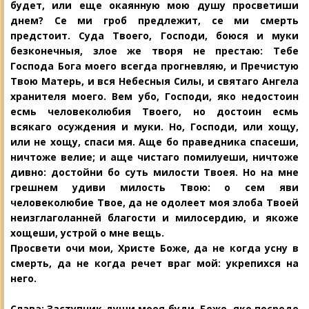
будет, или еще окаянную
мою душу просветиши
днем? Се ми гроб предлежит, се ми смерть
предстоит. Суда
Твоего, Господи, боюся и муки
безко
нечныя, злое же творя не престаю: Тебе
Господа Бога моего всегда прогневляю, и Пречистую
Твою Матерь, и вся Небесныя Силы, и святаго Ангела
хранителя моего. Вем убо, Господи, яко недостоин
есмь человеколюбия Твоего, но достоин есмь
всякаго осуждения и муки. Но, Господи, или
хощу,
или не хощу, спаси мя. Аще бо праведника спасеши,
ничтоже велие; и
аще чистаго помилуеши, ничтоже
дивно: достойни бо суть милости Твоея. Но на мне
грешнем удиви милость Твою: о сем яви
человеколюбие Твое, да не одолеет моя злоба Твоей
неизглаголанней благости и милосердию, и якоже
хощеши, устрой о мне вещь.
Просвети очи мои, Христе Боже, да не когда усну в
смерть, да не когда речет враг мой: укрепихся на
него.
Слава: Заступник души моея буди,
Боже, яко посреде