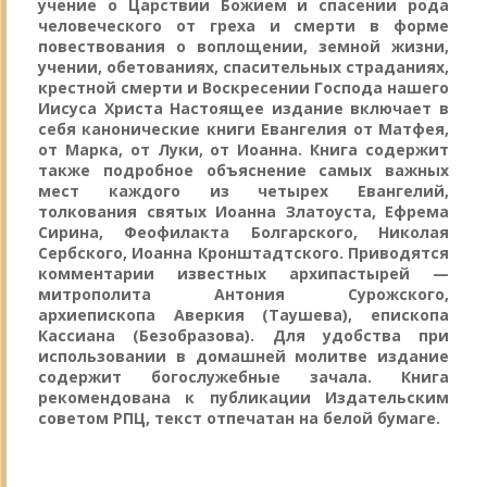
учение о Царствии Божием и спасении рода
человеческого от греха и смерти в форме
повествования о воплощении, земной жизни,
учении, обетованиях, спасительных страданиях,
крестной смерти и Воскресении Господа нашего
Иисуса Христа Настоящее издание включает в
себя канонические книги Евангелия от Матфея,
от Марка, от Луки, от Иоанна. Книга содержит
также подробное объяснение самых важных
мест каждого из четырех Евангелий,
толкования святых Иоанна Златоуста, Ефрема
Сирина, Феофилакта Болгарского, Николая
Сербского, Иоанна Кронштадтского. Приводятся
комментарии известных архипастырей —
митрополита Антония Сурожского,
архиепископа Аверкия (Таушева), епископа
Кассиана (Безобразова). Для удобства при
использовании в домашней молитве издание
содержит богослужебные зачала. Книга
рекомендована к публикации Издательским
советом РПЦ, текст отпечатан на белой бумаге.