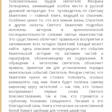
толковательных трудов святителя Феофана
Затворника, занимающий особое место в русской
духовной литературе. Это путеводитель по Святому
Евангелию — главной Книге, ведущей ко спасению.
Особенно ценно то, что вся земная жизнь Спасителя
и другие сюжеты Святого Евангелия подробно
изложены автором в хронологической
последовательности словами святых евангелистов.
Это существенно облегчает правильное восприятие и
запоминание всех четырех Евангелий. Каждый может
найти здесь описание интересующего его события
Евангельской истории по заглавию частей и
параграфов, обозначающему их содержание. В
обращении к читателям святитель объясняет
правила, принятые им для установления порядка
евангельских событий. Святитель Феофан считал, что
Евангелие нужно не столько толковать, сколько
размышлять над ним. Книга будет полезна самому
широкому кругу читателей — как тем, кто только
воспринимает первые слова Святого
Благовествования, так и тем, кто стремится к
глубокому познанию Священного Писания и его
благодатной силы. Книга отпечатана на качественной
белой бумаге удобным для чтения шрифтом.