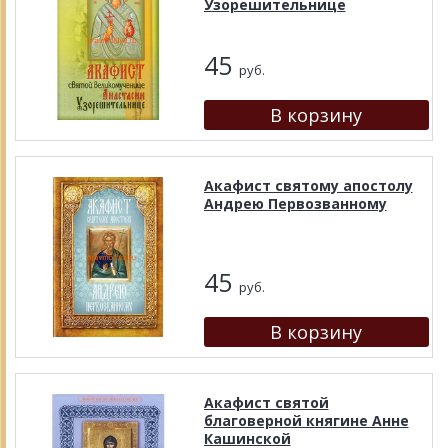
Узорешительнице
45
руб.
Акафист святому апостолу
Андрею Первозванному
45
руб.
Акафист святой
благоверной княгине Анне
Кашинской