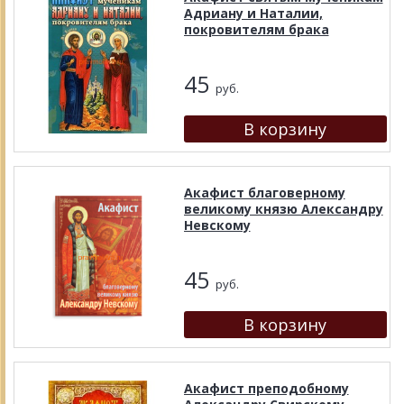
Адриану и Наталии,
покровителям брака
45
руб.
Акафист благоверному
великому князю Александру
Невскому
45
руб.
Акафист преподобному