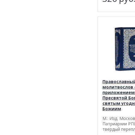
Православны
молитвослов 
приложением
Пресвятой Бо
святым угод
Божиим
М.: Изд. Моско
Патриархии РПЦ
твердый перепл