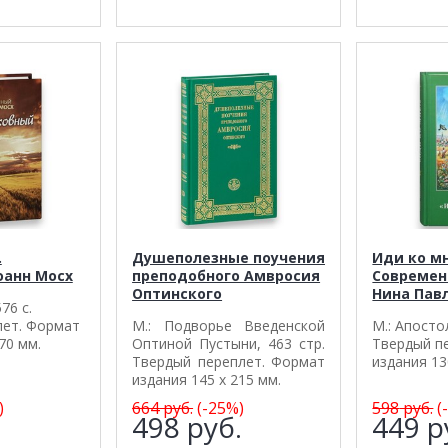
.
Душеполезные поучения
Иди ко мн
оанн Мосх
преподобного Амвросия
Современ
Оптинского
Нина Пав
76 с.
лет. Формат
М.: Подворье Введенской
М.: Апосто
70 мм.
Оптиной Пустыни, 463 стр.
Твердый п
Твердый переплет. Формат
издания 13
издания 145 х 215 мм.
)
664
руб.
(-25%)
598
руб.
(
.
498
руб.
449
р