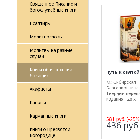
Священное Писание и
богослужебные книги
Псалтирь
Молитвословы
Молитвы на разные
случаи
Книги об исцелении
Путь к свято
болящих
М.: Сибирская
Благозвонница,
Акафисты
Твердый переп
издания 128 х 1
Каноны
Карманные книги
581
руб.
(-25%
436
руб
Книги о Пресвятой
Богородице