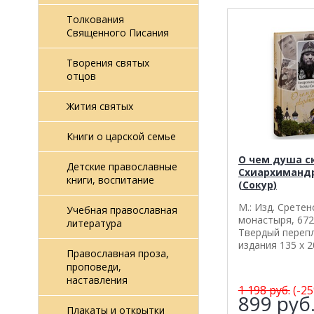
Толкования
Священного Писания
Творения святых
отцов
Жития святых
Книги о царской семье
О чем душа с
Детские православные
Схиархиманд
книги, воспитание
(Сокур)
М.: Изд. Сретен
Учебная православная
монастыря, 672
литература
Твердый переп
издания 135 х 2
Православная проза,
проповеди,
наставления
1 198
руб.
(-25
899
руб
Плакаты и открытки