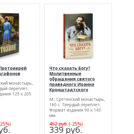
 Протоиерей
Что сказать Богу?
Агафонов
Молитвенные
обращения святого
ский монастырь,
праведного Иоанна
рдый переплет.
Кронштадтского
ания 125 х 205
М.: Сретенский монастырь,
160 с. Твердый переплет.
Формат издания 90 х 143
мм.
-25%)
452
руб.
(-25%)
уб.
339
руб.