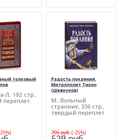
вный толковый
Радость покаяния.
лов
Митрополит Тихон
(Шевкунов)
а-Л, 192 стр.,
М.: Вольный
 переплет.
странник, 336 стр.,
твердый переплет.
-25%)
705
руб.
(-25%)
уб.
529
руб.