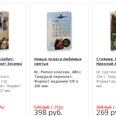
корбит.
Новые чудеса любимых
Стояние.
рит Зосима
святых
Николай 
М.: Рипол классик, 480 с.
М.: Сретен
ского
Твердый переплет.
256 с. Тве
 стр.
Формат издания 135 х
Формат изд
лет. Формат
205 мм.
мм.
07 мм.
%)
530
руб.
(-25%)
358
руб.
(
.
398
руб.
269
р