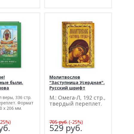
е!
Молитвослов
ные были.
"Заступница Усердная".
лова
Русский шрифт
М.: Омега-Л, 192 стр.,
л веры, 336 стр.
ереплет. Формат
твердый переплет.
0 х 206 мм.
-25%)
705
руб.
(-25%)
уб.
529
руб.