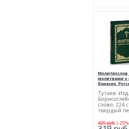
Молитвослов 
молитвами о 
близких. Рус
Тутаев: Изд
Борисоглеб
слово, 224 с
твердый пе
425
руб.
(-25%
319
руб