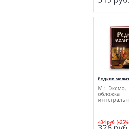
Редкие моли
М.: Эксмо, 
обложка
интегральн
434
руб.
(-25%
326
руб