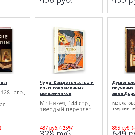
твы
Чудо. Свидетельства и
Душепол
опыт современных
поучения
128 стр.,
священников
авва Дор
М.: Никея, 144 стр.,
М.: Благове
ая.
твердый переплет.
твердый п
)
437
руб.
(-25%)
865
руб.
(
.
328
руб.
649
р