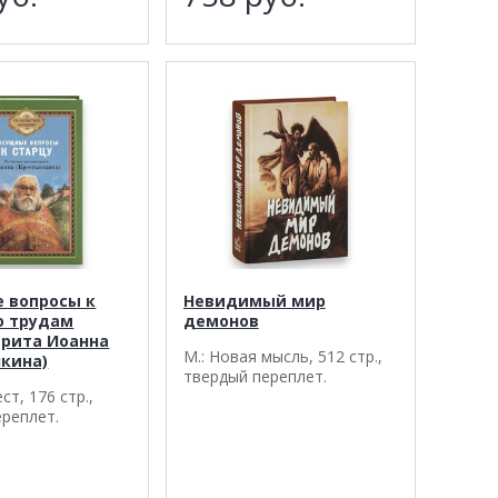
 вопросы к
Невидимый мир
о трудам
демонов
рита Иоанна
М.: Новая мысль, 512 стр.,
нкина)
твердый переплет.
ст, 176 стр.,
ереплет.