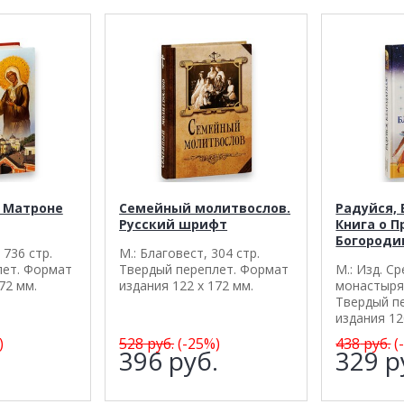
й Матроне
Семейный молитвослов.
Радуйся, 
Русский шрифт
Книга о 
Богороди
 736 стр.
М.: Благовест, 304 стр.
лет. Формат
Твердый переплет. Формат
М.: Изд. С
72 мм.
издания 122 х 172 мм.
монастыря,
Твердый п
издания 12
)
528
руб.
(-25%)
438
руб.
(
.
396
руб.
329
р