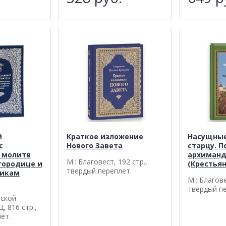
й
Краткое изложение
Насущные
с
Нового Завета
старцу. П
 молитв
архиманд
М.: Благовест, 192 стр.,
городице и
(Крестья
твердый переплет.
никам
М.: Благове
твердый п
вской
, 816 стр.,
ет.