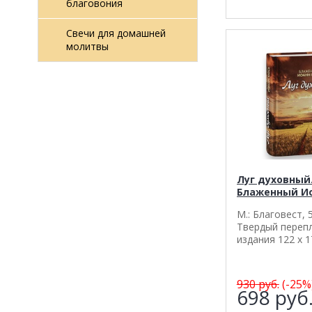
благовония
Свечи для домашней
молитвы
Луг духовный
Блаженный И
М.: Благовест, 5
Твердый переп
издания 122 х 1
930
руб.
(-25%
698
руб