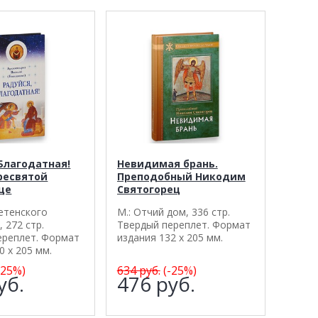
Благодатная!
Невидимая брань.
Пресвятой
Преподобный Никодим
це
Святогорец
ретенского
М.: Отчий дом, 336 стр.
 272 стр.
Твердый переплет. Формат
ереплет. Формат
издания 132 х 205 мм.
0 х 205 мм.
-25%)
634
руб.
(-25%)
уб.
476
руб.