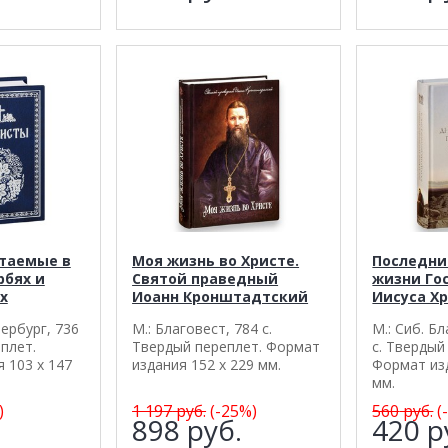
таемые в
Моя жизнь во Христе.
Последни
рбях и
Святой праведный
жизни Го
х
Иоанн Кронштадтский
Иисуса Х
ербург, 736
М.: Благовест, 784 с.
М.: Сиб. Б
плет.
Твердый переплет. Формат
с. Твердый
 103 х 147
издания 152 х 229 мм.
Формат изд
мм.
)
1 197
руб.
(-25%)
560
руб.
(
.
898
руб.
420
р