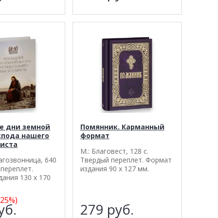
е дни земной
Помянник. Карманный
спода нашего
формат
риста
М.: Благовест, 128 с.
лагозвонница, 640
Твердый переплет. Формат
 переплет.
издания 90 х 127 мм.
ания 130 х 170
-25%)
уб.
279
руб.