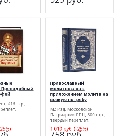
езные
Православный
. Преподобный
молитвослов с
офей
приложением молитв на
всякую потребу
ст, 416 стр.,
ереплет.
М.: Изд. Московской
Патриархии РПЦ, 800 стр.,
твердый переплет.
-25%)
1 010
руб.
(-25%)
уб.
758
руб.