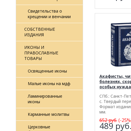
Свидетельства о
крещении и венчании
СОБСТВЕННЫЕ
ИЗДАНИЯ
ИКОНЫ И
ПРАВОСЛАВНЫЕ
ТОВАРЫ
Освященные иконы
Акафисты, чи
болезнях, ско
Малые иконы на мдф
особых нужда
СПб.: Санкт-Пет
Ламинированные
с. Твердый пере
иконы
Формат издания
мм.
Карманные молитвы
652
руб.
(-25%
489
руб
Церковные