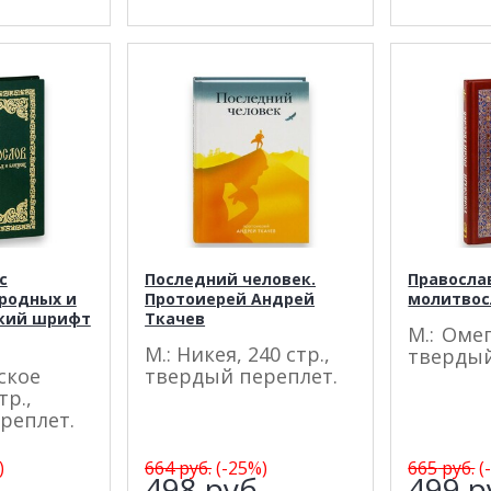
с
Последний человек.
Правосла
родных и
Протоиерей Андрей
молитвос
ский шрифт
Ткачев
М.: Омег
.
М.: Никея, 240 стр.,
твердый
ское
твердый переплет.
тр.,
реплет.
)
664
руб.
(-25%)
665
руб.
(
.
498
руб.
499
р