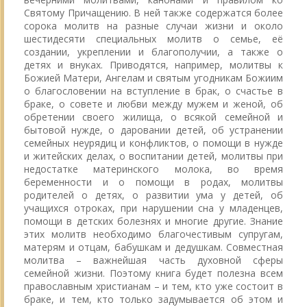
Святому Причащению. В ней также содержатся более
сорока молитв на разные случаи жизни и около
шестидесяти специальных молитв о семье, её
создании, укреплении и благополучии, а также о
детях и внуках. Приводятся, например, молитвы к
Божией Матери, Ангелам и святым угодникам Божиим
о благословении на вступление в брак, о счастье в
браке, о совете и любви между мужем и женой, об
обретении своего жилища, о всякой семейной и
бытовой нужде, о даровании детей, об устранении
семейных неурядиц и конфликтов, о помощи в нужде
и житейских делах, о воспитании детей, молитвы при
недостатке материнского молока, во время
беременности и о помощи в родах, молитвы
родителей о детях, о развитии ума у детей, об
учащихся отроках, при нарушении сна у младенцев,
помощи в детских болезнях и многие другие. Знание
этих молитв необходимо благочестивым супругам,
матерям и отцам, бабушкам и дедушкам. Совместная
молитва – важнейшая часть духовной сферы
семейной жизни. Поэтому книга будет полезна всем
православным христианам – и тем, кто уже состоит в
браке, и тем, кто только задумывается об этом и