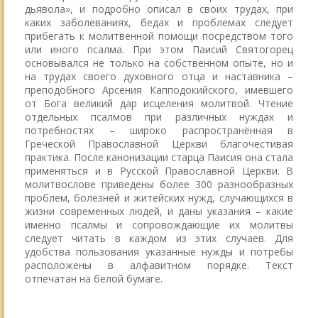
дьявола», и подробно описал в своих трудах, при
каких заболеваниях, бедах и проблемах следует
прибегать к молитвенной помощи посредством того
или иного псалма. При этом Паисий Святогорец
основывался не только на собственном опыте, но и
на трудах своего духовного отца и наставника –
преподобного Арсения Капподокийского, имевшего
от Бога великий дар исцеления молитвой. Чтение
отдельных псалмов при различных нуждах и
потребностях – широко распространённая в
Греческой Православной Церкви благочестивая
практика. После канонизации старца Паисия она стала
применяться и в Русской Православной Церкви. В
молитвослове приведены более 300 разнообразных
проблем, болезней и житейских нужд, случающихся в
жизни современных людей, и даны указания – какие
именно псалмы и сопровождающие их молитвы
следует читать в каждом из этих случаев. Для
удобства пользования указанные нужды и потребы
расположены в алфавитном порядке. Текст
отпечатан на белой бумаге.