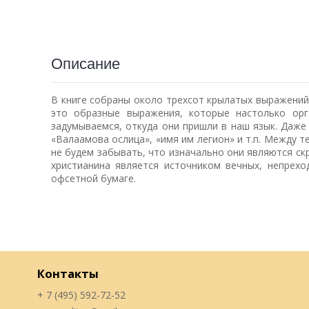
Описание
В книге собраны около трехсот крылатых выражений
это образные выражения, которые настолько орг
задумываемся, откуда они пришли в наш язык. Даже
«Валаамова ослица», «имя им легион» и т.п. Между 
не будем забывать, что изначально они являются ск
христианина является источником вечных, непрехо
офсетной бумаге.
Контакты
+ 7 (495) 592-72-52