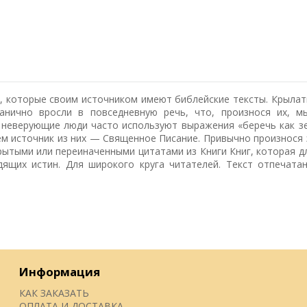
, которые своим источником имеют библейские тексты. Крылат
анично вросли в повседневную речь, что, произнося их, 
 неверующие люди часто используют выражения «беречь как зе
тем источник из них — Священное Писание. Привычно произнося 
рытыми или переиначенными цитатами из Книги Книг, которая д
дящих истин. Для широкого круга читателей. Текст отпечата
Информация
КАК ЗАКАЗАТЬ
ОПЛАТА И ДОСТАВКА