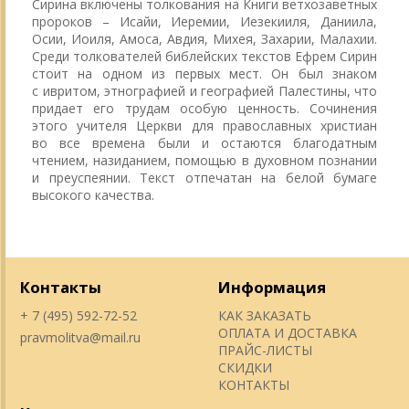
Сирина включены толкования на Книги ветхозаветных
пророков – Исайи, Иеремии, Иезекииля, Даниила,
Осии, Иоиля, Амоса, Авдия, Михея, Захарии, Малахии.
Среди толкователей библейских текстов Ефрем Сирин
стоит на одном из первых мест. Он был знаком
с ивритом, этнографией и географией Палестины, что
придает его трудам особую ценность. Сочинения
этого учителя Церкви для православных христиан
во все времена были и остаются благодатным
чтением, назиданием, помощью в духовном познании
и преуспеянии. Текст отпечатан на белой бумаге
высокого качества.
Контакты
Информация
+ 7 (495) 592-72-52
КАК ЗАКАЗАТЬ
ОПЛАТА И ДОСТАВКА
pravmolitva@mail.ru
ПРАЙС-ЛИСТЫ
СКИДКИ
КОНТАКТЫ