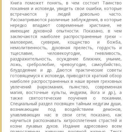
Книга поможет понять, в чем состоит Таинство
покаяния и исповеди, увидеть свои ошибки, которые
встречаются у людей довольно часто.
Рассматриваются различные заблуждения, в которые
нередко впадают современные христиане, не
имеющие духовной опытности. Показано, в чем
заключаются наиболее распространенные грехи –
маловерие, суеверие, кощунство и божба,
немолитвенность, духовная прелесть, гордость и
тщеславие, человекоугодие, гневливость,
раздражительность, осуждение ближних, уныние,
ложь, сребролюбие, чревоугодие, самоубийство,
блудодеяние и др. Даются практические советы
готовящемуся к исповеди, приводятся краткий обзор
наиболее распространенных в наше время греховных
увлечений (наркомания, пьянство, современная
магия, восточные культы, индуизм, йога и др.), а
также святоотеческие поучения о покаянии.
Специальный раздел посвящен тайным недугам души,
возникающим под воздействием демонов,
улавливающих нас в свои сети; показано, как
научиться распознавать хитросплетения страстей и
козни лукавых духов. Издание адресовано всем
православным, живущим духовной жизнью. Текст