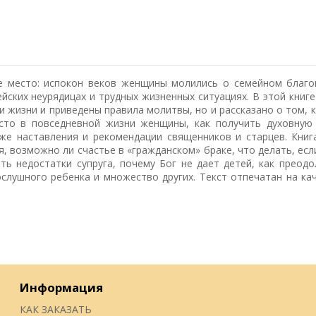
 место: испокон веков женщины молились о семейном благо
йских неурядицах и трудных жизненных ситуациях. В этой книге
 жизни и приведены правила молитвы, но и рассказано о том, к
сто в повседневной жизни женщины, как получить духовную
кже наставления и рекомендации священников и старцев. Кни
я, возможно ли счастье в «гражданском» браке, что делать, есл
ть недостатки супруга, почему Бог не дает детей, как преодо
ослушного ребенка и множество других. Текст отпечатан на ка
Информация
КАК ЗАКАЗАТЬ