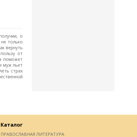
получии, о
 не только
ак вернуть
 пользу от
га поможет
и муж пьет
леть страх
чественной
Каталог
ПРАВОСЛАВНАЯ ЛИТЕРАТУРА