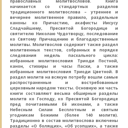
православных молитвословов. Книга
начинается со стандартных разделов
традиционного молитвослова – утреннее и
вечернее молитвенное правило, раздельные
каноны ко Причастию, акафисты Иисусу
Сладчайшему, Пресвятой Богородице и
святителю Николаю Чудотворцу, последование
ко Святому Причащению и благодарственные
молитвы. Молитвослов содержит также раздел
молитвенных текстов, собранных в порядке
следования недель пасхального цикла:
избранные молитвословия Триоди Постной,
канон, стихиры и часы Пасхи, а также
избранные молитвословия Триоди Цветной. В
раздел молитв на всякую потребу вошли самые
распространенные и востребованные
церковным народом тексты. Основную же часть
книги составляют весьма обширные разделы
молитв ко Господу, ко Пресвятой Богородице
пред почитаемыми Её иконами, а также
Небесным Силам Бесплотным и святым
угодникам Божиим (более 140 молитв).
Традиционно в состав молитвослова включены
разделы «О болящих», «Об усопших», а также