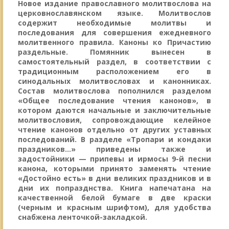
Новое издание православного молитвослова на
церковнославянском языке. Молитвослов
содержит необходимые молитвы и
последования для совершения ежедневного
молитвенного правила. Каноны ко Причастию
раздельные. Помянник вынесен в
самостоятельный раздел, в соответствии с
традиционным расположением его в
синодальных молитвословах и канонниках.
Состав молитвослова пополнился разделом
«Общее последование чтения канонов», в
котором даются начальные и заключительные
молитвословия, сопровождающие келейное
чтение канонов отдельно от других уставных
последований. В разделе «Тропари и кондаки
праздников…» приведены также и
задостойники — припевы и ирмосы 9-й песни
канона, которыми принято заменять чтение
«Достойно есть» в дни великих праздников и в
дни их попразднства. Книга напечатана на
качественной белой бумаге в две краски
(черным и красным шрифтом), для удобства
снабжена ленточкой-закладкой.