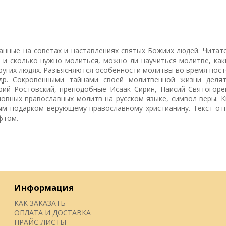
нные на советах и наставлениях святых Божиих людей. Читате
да и сколько нужно молиться, можно ли научиться молитве, ка
других людях. Разъясняются особенности молитвы во время пост
др. Сокровенными тайнами своей молитвенной жизни делят
ий Ростовский, преподобные Исаак Сирин, Паисий Святогоре
новных православных молитв на русском языке, символ веры. К
ым подарком верующему православному христианину. Текст от
фтом.
Информация
КАК ЗАКАЗАТЬ
ОПЛАТА И ДОСТАВКА
ПРАЙС-ЛИСТЫ