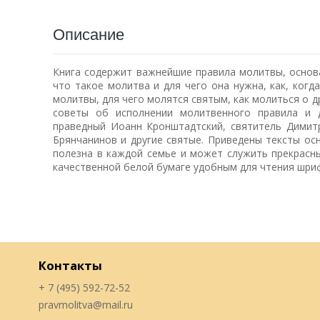
Описание
Книга содержит важнейшие правила молитвы, основа
что такое молитва и для чего она нужна, как, ког
молитвы, для чего молятся святым, как молиться о 
советы об исполнении молитвенного правила и 
праведный Иоанн Кронштадтский, святитель Димитр
Брянчанинов и другие святые. Приведены тексты ос
полезна в каждой семье и может служить прекрасн
качественной белой бумаге удобным для чтения шри
Контакты
+ 7 (495) 592-72-52
pravmolitva@mail.ru