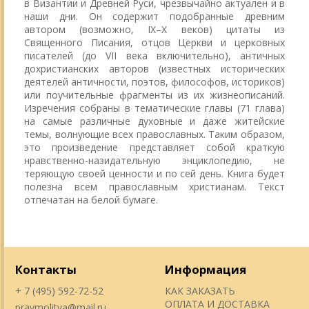
в Византии и Древней Руси, чрезвычайно актуален и в
наши дни. Он содержит подобранные древним
автором (возможно, IX–X веков) цитаты из
Священного Писания, отцов Церкви и церковных
писателей (до VII века включительно), античных
дохристианских авторов (известных исторических
деятелей античности, поэтов, философов, историков)
или поучительные фрагменты из их жизнеописаний.
Изречения собраны в тематические главы (71 глава)
на самые различные духовные и даже житейские
темы, волнующие всех православных. Таким образом,
это произведение представляет собой краткую
нравственно-назидательную энциклопедию, не
теряющую своей ценности и по сей день. Книга будет
полезна всем православным христианам. Текст
отпечатан на белой бумаге.
Контакты
Информация
+ 7 (495) 592-72-52
КАК ЗАКАЗАТЬ
ОПЛАТА И ДОСТАВКА
pravmolitva@mail.ru