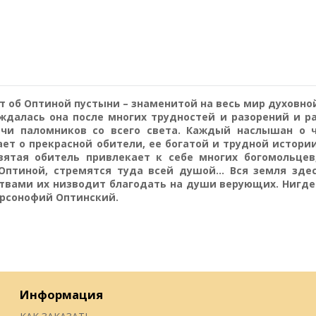
 об Оптиной пустыни – знаменитой на весь мир духовно
ождалась она после многих трудностей и разорений и р
чи паломников со всего света. Каждый наслышан о 
ет о прекрасной обители, ее богатой и трудной истории
ятая обитель привлекает к себе многих богомольцев
 Оптиной, стремятся туда всей душой… Вся земля зде
итвами их низводит благодать на души верующих. Нигде
арсонофий Оптинский.
Информация