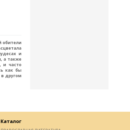
й обители
асцветала
чудесах и
, а также
, и часто
сь как бы
 в другом
Каталог