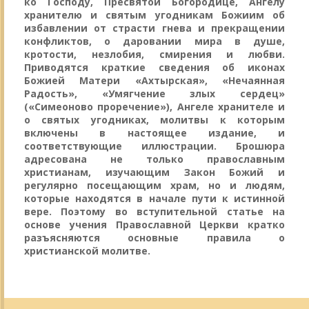
ко Господу, Пресвятой Богородице, Ангелу
хранителю и святым угодникам Божиим об
избавлении от страсти гнева и прекращении
конфликтов, о даровании мира в душе,
кротости, незлобия, смирения и любви.
Приводятся краткие сведения об иконах
Божией Матери «Ахтырская», «Нечаянная
Радость», «Умягчение злых сердец»
(«Симеоново проречение»), Ангеле хранителе и
о святых угодниках, молитвы к которым
включены в настоящее издание, и
соответствующие иллюстрации. Брошюра
адресована не только православным
христианам, изучающим Закон Божий и
регулярно посещающим храм, но и людям,
которые находятся в начале пути к истинной
вере. Поэтому во вступительной статье на
основе учения Православной Церкви кратко
разъясняются основные правила о
христианской молитве.