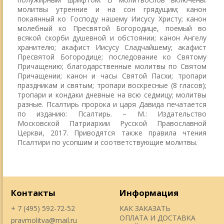
молитвы утренние и на сон грядущим; канон
покаянный ко Господу нашему Иисусу Христу; канон
молебный ко Пресвятой Богородице, поемый во
всякой скорби душевной и обстоянии; канон Ангелу
хранителю; акафист Иисусу Сладчайшему; акафист
Пресвятой Богородице; последование ко Святому
Причащению; благодарственные молитвы по Святом
Причащении; канон и часы Святой Пасхи; тропари
праздникам и святым; тропари воскресные (8 гласов);
тропари и кондаки дневные на всю седмицу; молитвы
разные. Псалтирь пророка и царя Давида печатается
по изданию: Псалтирь. – М.: Издательство
Московской Патриархии Русской Православной
Церкви, 2017. Приводятся также правила чтения
Псалтири по усопшим и соответствующие молитвы.
Контакты
Информация
+ 7 (495) 592-72-52
КАК ЗАКАЗАТЬ
ОПЛАТА И ДОСТАВКА
pravmolitva@mail.ru