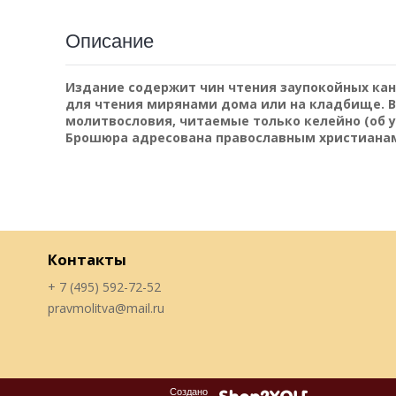
Описание
Издание содержит чин чтения заупокойных кан
для чтения мирянами дома или на кладбище. 
молитвословия, читаемые только келейно (об 
Брошюра адресована православным христианам
Контакты
+ 7 (495) 592-72-52
pravmolitva@mail.ru
Создано