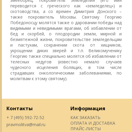
змееборец, покровитель земледелия (его имя
переводится с греческого как «земледелец») и
скотоводства, а со времен Димитрия Донского –
также покровитель Москвы. Святому Георгию
Победоносцу молятся также о даровании победы над
видимыми и невидимыми врагами, об избавлении от
бед и скорбей, о плодородии земли, мирной и
безмятежной жизни, покровительстве земледельцам
и пастухам, сохранении скота от хищников,
укрощении диких зверей и т.п. Великомученику
Георгию также специально молятся об избавлении от
телесных недугов (известно немало случаев
чудесного исцеления болящих, в том числе
страдавших онкологическими заболеваниями, по
молитвам к этому святому).
Контакты
Информация
+ 7 (495) 592-72-52
КАК ЗАКАЗАТЬ
ОПЛАТА И ДОСТАВКА
pravmolitva@mail.ru
ПРАЙС-ЛИСТЫ