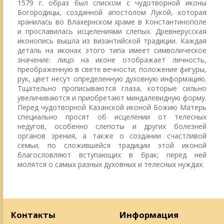
1579 г. образ был списком с чудотворной иконы
Богородицы, созданной апостолом Лукой, которая
хранилась во Влахернском храме в Константинополе
и прославилась исцелениями слепых. Древнерусская
иконопись вышла из византийской традиции. Каждая
деталь на иконах этого типа имеет символическое
значение: лицо на иконе отображает личность,
преображенную в свете вечности; положение фигуры,
рук, цвет несут определенную духовную информацию.
Тщательно прописываются глаза, которые сильно
увеличиваются и приобретают миндалевидную форму.
Перед чудотворной Казанской иконой Божию Матерь
специально просят об исцелении от телесных
недугов, особенно слепоты и других болезней
органов зрения, а также о создании счастливой
семьи; по сложившейся традиции этой иконой
благословляют вступающих в брак; перед ней
молятся о самых разных духовных и телесных нуждах.
Контакты
Информация