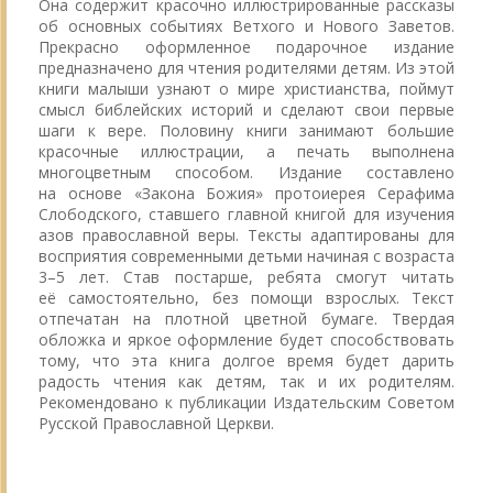
Она содержит красочно иллюстрированные рассказы
об основных событиях Ветхого и Нового Заветов.
Прекрасно оформленное подарочное издание
предназначено для чтения родителями детям. Из этой
книги малыши узнают о мире христианства, поймут
смысл библейских историй и сделают свои первые
шаги к вере. Половину книги занимают большие
красочные иллюстрации, а печать выполнена
многоцветным способом. Издание составлено
на основе «Закона Божия» протоиерея Серафима
Слободского, ставшего главной книгой для изучения
азов православной веры. Тексты адаптированы для
восприятия современными детьми начиная с возраста
3–5 лет. Став постарше, ребята смогут читать
её самостоятельно, без помощи взрослых. Текст
отпечатан на плотной цветной бумаге. Твердая
обложка и яркое оформление будет способствовать
тому, что эта книга долгое время будет дарить
радость чтения как детям, так и их родителям.
Рекомендовано к публикации Издательским Советом
Русской Православной Церкви.