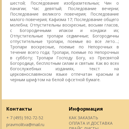
шестой; Последование изобразительных; Чин о
панагии; Час девятый; Последование вечерни;
Последование великого повечерия; Последование
малого повечерия; Кафизма 17; Последование общего
молебна; Отпустительны воскресные, восьми гласов,
с Богородичными ипакои и кондаки их;
Отпустительные тропари седмичные; Богородичны
отпустительные тропари, поемые во все лето…;
Тропари воскресные, поемые по Непорочных в
течение всего года; Тропари, поемые по Непорочных
в субботу; Тропари Господу Богу, ко Пресвятой
Богородице, бесплотным силам и святым. Как во всех
богослужебных изданиях, текст на
церковнославянском языке отпечатан красным и
черным шрифтом на белой офсетной бумаге.
Контакты
Информация
+ 7 (495) 592-72-52
КАК ЗАКАЗАТЬ
ОПЛАТА И ДОСТАВКА
pravmolitva@mail.ru
ПРАЙС-ЛИСТЫ