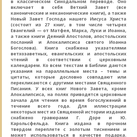
в классическом Синодальном переводе. Оно
включает в себя Ветхий Завет (все
канонические и неканонические книги), а также
Новый Завет Господа нашего Иисуса Христа
(состоит из 27 книг, в том числе четырех
Евангелий — от Матфея, Марка, Луки и Иоанна,
а также книги Деяний Апостолов, апостольских
посланий и Апокалипсиса святого Иоанна
Богослова). Книга снабжена указателями
ветхозаветных, евангельских и апостольских
чтений в соответствии с церковным
календарем. Ко всем текстам в Библии даются
указания на параллельные места – темы и
цитаты, которые дословно совпадают или
перекликаются с другими местами Священного
Писания. У всех книг Нового Завета, кроме
Апокалипсиса, на полях приводятся церковные
зачала для чтения во время богослужений в
течение всего года. Для иллюстрации
некоторых мест из Священной истории издание
снабжено гравюрами Г. Доре и Ю.
Карольсфельда. Книга издана в прочном
твердом переплете с золотым тиснением и
может использоваться в качестве подарка.