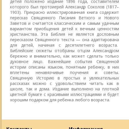
детей положено издание 1896 года, составителем
которого был протоиерей Александр Соколов (1817–
1903). Прекрасно иллюстрированная книга содержит
пересказ Священного Писания Ветхого и Нового
Заветов и считается классическим и самым удачным
вариантом приобщения детей к вечным ценностям
христианства. Эта Библия не является дословным
пересказом Священного текста — она адаптирована
для детей, начиная с десятилетнего возраста.
Библейские сюжеты отобраны отцом Александром
бережно и внимательно, как может сделать только
духовное лицо. Важнейшие события Священной
истории описаны языком, понятным ребенку, в них
вплетены ненавязчивые поучения и советы.
Священную Историю в простых и увлекательных
рассказах можно с удовольствием читать как в
школе, так и дома. Издание выполнено на плотной
цветной бумаге с красивыми иллюстрациями и будет
хорошим подарком для ребенка любого возраста.
Контакты
Информация