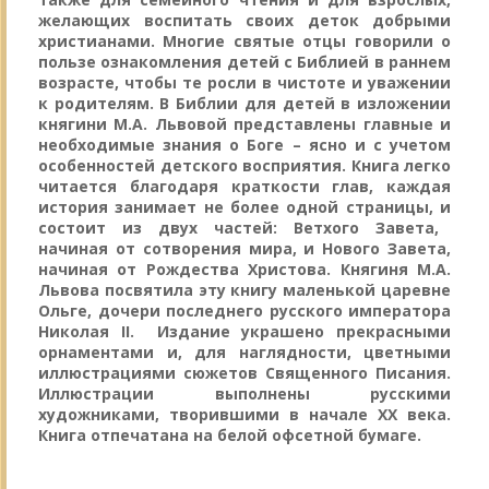
желающих воспитать своих деток добрыми
христианами
. Многие святые отцы говорили о
пользе ознакомления детей с Библией в раннем
возрасте, чтобы те росли в чистоте и уважении
к родителям. В Библии для детей в изложении
княгини М.А. Львовой представлены главные и
необходимые знания о Боге – ясно и с учетом
особенностей детского восприятия.
Книга легко
читается благодаря краткости глав, каждая
история занимает не более одной страницы, и
состоит из двух частей: Ветхого Завета,
начиная от сотворения мира, и Нового Завета,
начиная от Рождества Христова.
Княгиня
М.А.
Львова
посвятила эту книгу маленькой царевне
Ольге, дочери последнего русского императора
Николая II. Издание украшено прекрасными
орнаментами и, для наглядности, цветными
иллюстрациями сюжетов Священного Писания.
Иллюстрации выполнены
русскими
художниками, творившими в начале XX века.
Книга отпечатана на белой офсетной бумаге.