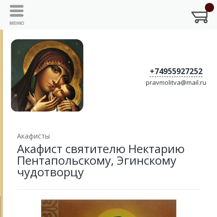
+74955927252
pravmolitva@mail.ru
Акафисты
Акафист святителю Нектарию
Пентапольскому, Эгинскому
чудотворцу